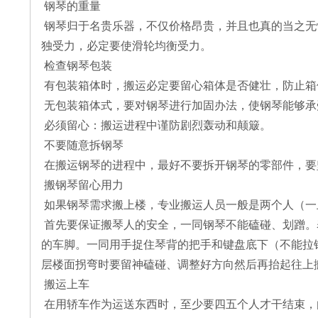
钢琴的重量
钢琴归于名贵乐器，不仅价格昂贵，并且也真的当之无愧
独受力，必定要使滑轮均衡受力。
检查钢琴包装
有包装箱体时，搬运必定要留心箱体是否健壮，防止箱
无包装箱体式，要对钢琴进行加固办法，使钢琴能够承
必须留心：搬运进程中谨防剧烈轰动和颠簸。
不要随意拆钢琴
在搬运钢琴的进程中，最好不要拆开钢琴的零部件，要
搬钢琴留心用力
如果钢琴需求搬上楼，专业搬运人员一般是两个人（一
首先要保证搬琴人的安全，一同钢琴不能磕碰、划蹭。
的车脚。一同用手捉住琴背的把手和键盘底下（不能拉
层楼面拐弯时要留神磕碰、调整好方向然后再抬起往上
搬运上车
在用轿车作为运送东西时，至少要四五个人才干结束，