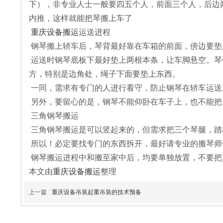
下），非专业人士一般要四五个人，前面三个人，后边
内推，这样就能把琴搬上车了
重庆设备搬运
运送进程
钢琴搬上轿车后，琴背最好靠在车箱的前面，傍边要垫
运送时钢琴底板下最好垫上两根本条，让车脚悬空。琴
方，特别是边角处，绳子下面要垫上东西。
一同，需求有专门的人进行看守，防止钢琴在轿车运送
另外，要留心的是，钢琴不能仰卧在车子上，也不能把
三角钢琴搬运
三角钢琴搬运是可以竖起来的，但需求把三个琴腿，踏
所以！必定要找专门的东西拆开，最好请专业的搬琴师
钢琴搬运进程中和搬至家中后，均要单独放置，不要把
本文由
重庆设备搬运
整理
上一篇
重庆设备吊装​起重吊装的技术预备