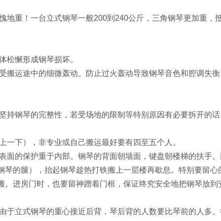
地重！一台立式钢琴一般200到240公斤，三角钢琴更加重，抵
体松懈形成钢琴损坏。
受搬运途中的细微轰动。防止过火轰动导致钢琴音色和腔调失衡
坚持钢琴的完整性，若受场地的限制等特别原因有必要拆开的话
上一下），非专业或自己搬运最好要有四至五个人。
表面的保护重于内部。钢琴的背面朝墙面，键盘朝楼梯的扶手。
钢琴的腿），抬起钢琴趁热打铁搬上一层楼再歇息。特别要留心
搬。进房门时，也要留神蹭着门框，保证终究安全地把钢琴放到
由于立式钢琴的重心接近后背，琴后背的人数要比琴前的人多。