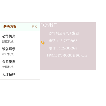
联系我们
解决方案
更多
沙坪坝区青凤工业园
公司简介
电话：15178793088
起重机械
电话：13290003999
设备展示
矿业机械
邮箱:15178793088@163.com
公司资质
挖掘机械
人才招聘
铲土运输机械
服务案例
道路机械
联系我们
更多设备