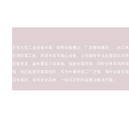
主营大型工业设备吊装、精密设备搬运、厂房整体搬迁、、出口木
防潮防震工程、跨境吊装等核心业务。公司拥有专业起重团队与齐
设备资质，服务覆盖川渝多地、辐射全国市场；同时业务布局跨境
域，现已拓展至泰国地区，可为中泰跨境工厂迁移、海外设备安装
试等项目，提供安全高效、一站式定制吊装搬运解决方案。
ICP备案号：
渝ICP备2026007791号-1