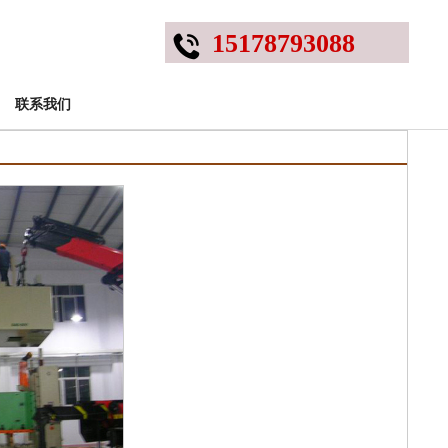
15178793088
联系我们