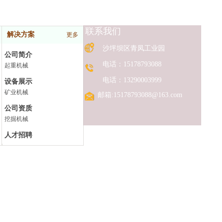
联系我们
解决方案
更多
沙坪坝区青凤工业园
公司简介
电话：15178793088
起重机械
电话：13290003999
设备展示
矿业机械
邮箱:15178793088@163.com
公司资质
挖掘机械
人才招聘
铲土运输机械
服务案例
道路机械
联系我们
更多设备