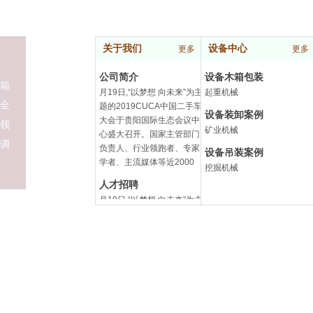
关于我们
设备中心
更多
更多
公司简介
设备木箱包装
箱
月19日,“以梦想 向未来”为主
起重机械
全
题的2019CUCA中国二手车
设备装卸案例
大会于贵阳国际生态会议中
领
矿业机械
心盛大召开。国家主管部门
调
负责人、行业领跑者、专家
设备吊装案例
学者、主流媒体等近2000
挖掘机械
人才招聘
月19日,“以梦想 向未来”为主
题的2019CUCA中国二手车
大会于贵阳国际生态会议中
心盛大召开。国家主管部门
负责人、行业领跑者、专家
学者、主流媒体等近2000
联系我们
月19日,“以梦想 向未来”为主